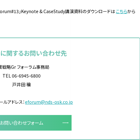
ine Forum#13」Keynote & CaseStudy講演資料のダウンロードは
こちら
から
事に関するお問い合わせ先
業戦略Gr フォーラム事務局
TEL 06-6945-6800
戸井田 穰
ールアドレス：
eforum@nds-osk.co.jp
お問い合わせフォーム