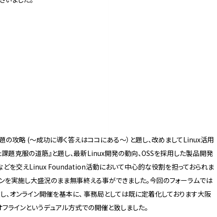
題の攻略 (～成功に導く答えはココにある～）と題し、改めましてLinux活用
題克服の道筋』と題し、最新Linux開発の動向、OSSを採用した製品開発
交えLinux Foundation活動において中心的な役割を担っておられま
ョンを実施し大盛況のまま無事終える事ができました。今回のフォーラムでは
し、オンライン開催を基本に、 事務局としては既に定着化しております大阪
オフラインというデュアル方式での開催と致しました。