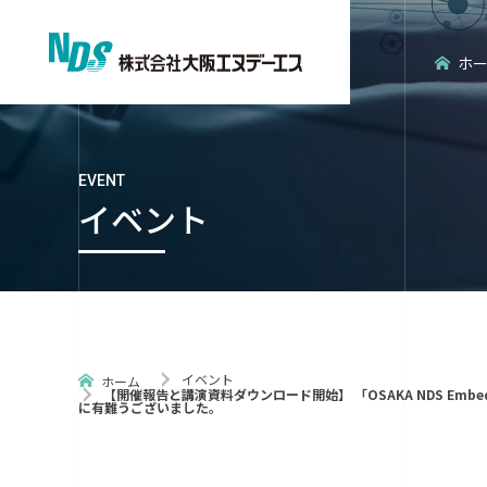
ホ
EVENT
イベント
会社概要
エンタープライズ分野
経営理念
エンベデッ
イベント
ホーム
【開催報告と講演資料ダウンロード開始】 「OSAKA NDS Embe
に有難うございました。
ISO認証
NDS環境だ