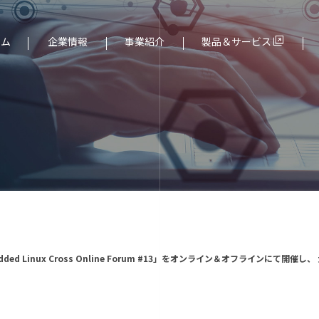
ーム
企業情報
事業紹介
製品＆サービス
ド（組込み）分野
社長メッセージ
サービス一覧
dded Linux Cross Online Forum #13」をオンライン＆オフライン
より
個人情報保護について