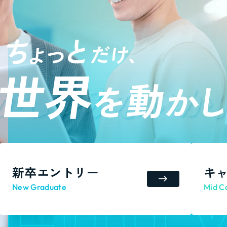
新卒エントリー
キ
New Graduate
Mid C