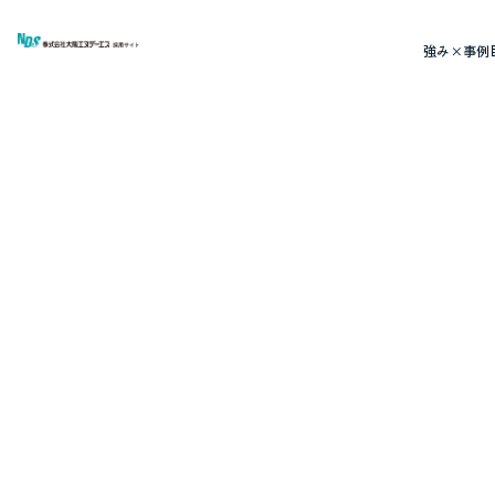
強み×事例
「なぜ？」から
始まった好奇
心が、
「すごい！」に変わった日。