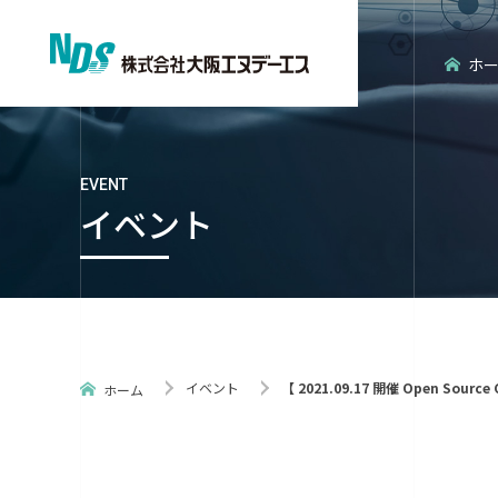
ホ
EVENT
イベント
会社概要
エンタープライズ分野
経営理念
エンベデッ
イベント
【 2021.09.17 開催 Open Sourc
ホーム
ISO認証
NDS環境だ