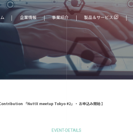
ーム
企業情報
事業紹介
製品＆サービス
ド（組込み）分野
社長メッセージ
サービス一覧
e Contribution 「NuttX meetup Tokyo #2」・ お申込み開始 】
EVENT-DETAILS
より
個人情報保護について