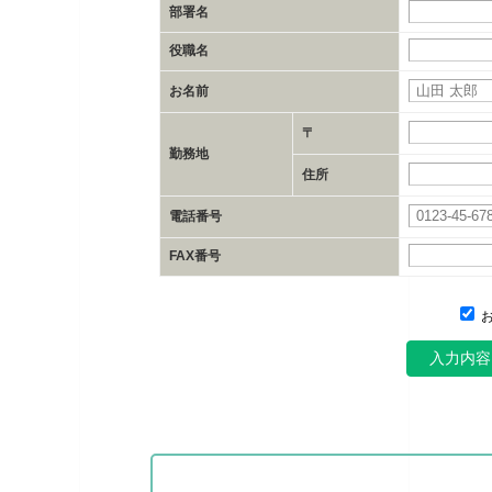
部署名
役職名
お名前
〒
勤務地
住所
電話番号
FAX番号
お
入力内容