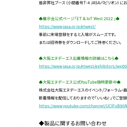
是非弊社ブース（小間番号T-4 JASAパビリオン）に
♠展示会公式ページ「ET & IoT West 2022 」♠
https://www.jasa.or.jp/etwest/
事前に来場登録を
または招待券をダウンロードしてご持参ください。
♠大阪エヌデーエス出展情報の詳細はこちら♠
https://www.jasa.or.jp/etwest/exhibitors/wxj0
♠大阪エヌデーエス公式YouTube随時更新中♠
株式会社大阪エヌデーエスのイベント/フォーラム・
新着情報を配信しておりますので「いいね！」でご登録
https://www.youtube.com/channel/UClFoB90
◆製品に関するお問い合わせ