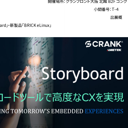
フロント大阪 北館 B2F コング
センター 小間番号：T-４
ビリオン 出展概
」・新製品「BRICK eLinux」