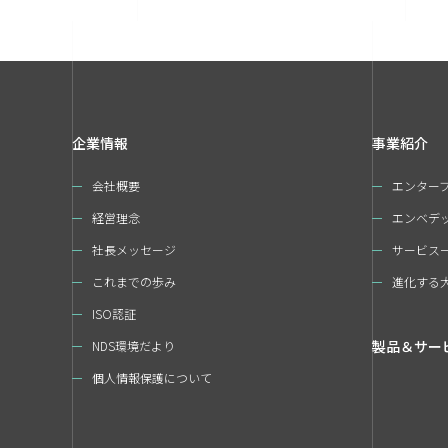
企業情報
事業紹介
会社概要
エンター
経営理念
エンベデ
社長メッセージ
サービス
これまでの歩み
進化する
ISO認証
製品＆サー
NDS環境だより
個人情報保護について