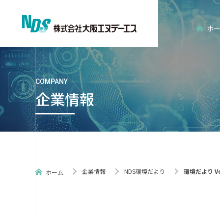
ホ
COMPANY
企業情報
会社概要
エンタープライズ分野
経営理念
エンベデッ
企業情報
NDS環境だより
環境だより Vo
ホーム
ISO認証
NDS環境だ