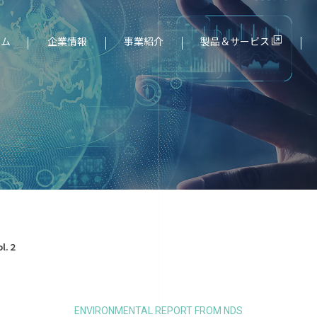
ーム
企業情報
事業紹介
製品＆サービス
ド（組込み）分野
社長メッセージ
サービス一覧
l.２
ENVIRONMENTAL REPORT FROM NDS
より
個人情報保護について