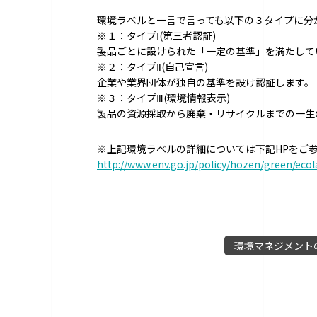
環境ラベルと一言で言っても以下の３タイプに分
※１：タイプⅠ(第三者認証)
製品ごとに設けられた「一定の基準」を満たして
※２：タイプⅡ(自己宣言)
企業や業界団体が独自の基準を設け認証します。
※３：タイプⅢ(環境情報表示)
製品の資源採取から廃棄・リサイクルまでの一生
※上記環境ラベルの詳細については下記HPをご
http://www.env.go.jp/policy/hozen/green/ecol
環境マネジメント