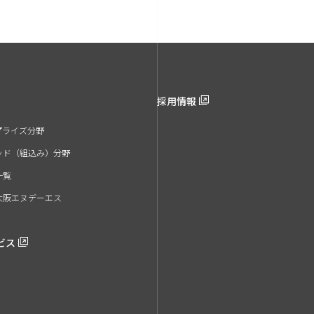
採用情報
プライズ分野
ッド（組込み）分野
一覧
大阪エヌデーエス
ビス