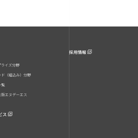
採用情報
プライズ分野
ッド（組込み）分野
一覧
大阪エヌデーエス
ビス