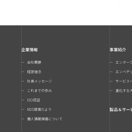
企業情報
事業紹介
会社概要
エンター
経営理念
エンベデ
社長メッセージ
サービス
これまでの歩み
進化する
ISO認証
製品＆サー
NDS環境だより
個人情報保護について