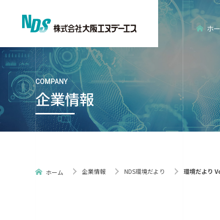
ホ
COMPANY
企業情報
会社概要
エンタープライズ分野
経営理念
エンベデッ
企業情報
NDS環境だより
環境だより Vo
ホーム
ISO認証
NDS環境だ