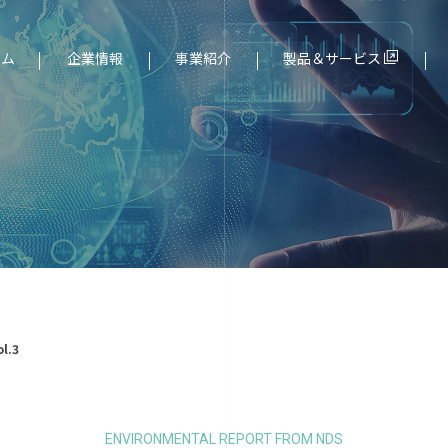
ーム
企業情報
事業紹介
製品＆サービス
ド（組込み）分野
社長メッセージ
サービス一覧
l.3
ENVIRONMENTAL REPORT FROM NDS
より
個人情報保護について