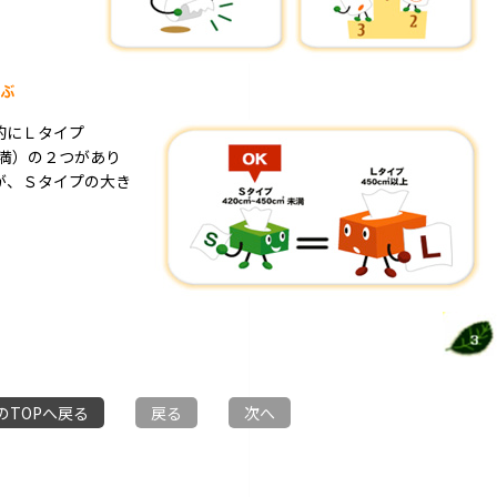
的にＬタイプ
2未満）の２つがあり
が、Ｓタイプの大き
のTOPへ戻る
戻る
次へ