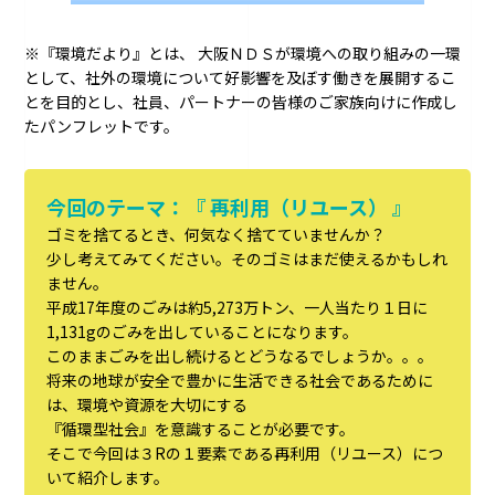
※『環境だより』とは、 大阪ＮＤＳが環境への取り組みの一環
として、社外の環境について好影響を及ぼす働きを展開するこ
とを目的とし、社員、パートナーの皆様のご家族向けに作成し
たパンフレットです。
今回のテーマ：『 再利用（リユース） 』
ゴミを捨てるとき、何気なく捨てていませんか？
少し考えてみてください。そのゴミはまだ使えるかもしれ
ません。
平成17年度のごみは約5,273万トン、一人当たり１日に
1,131gのごみを出していることになります。
このままごみを出し続けるとどうなるでしょうか。。。
将来の地球が安全で豊かに生活できる社会であるために
は、環境や資源を大切にする
『循環型社会』を意識することが必要です。
そこで今回は３Rの１要素である再利用（リユース）につ
いて紹介します。