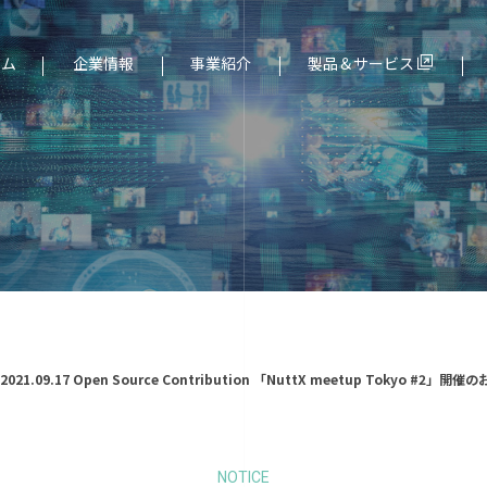
ーム
企業情報
事業紹介
製品＆サービス
ド（組込み）分野
社長メッセージ
サービス一覧
021.09.17 Open Source Contribution 「NuttX meetup Tokyo #2」開
NOTICE
より
個人情報保護について