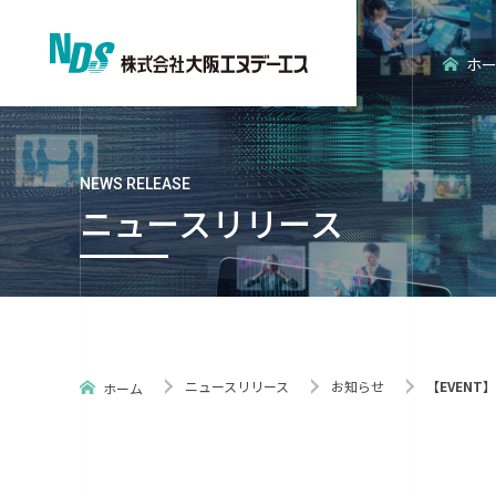
ホ
NEWS RELEASE
ニュースリリース
会社概要
エンタープライズ分野
経営理念
エンベデッ
ニュースリリース
お知らせ
【EVENT】2
ホーム
ISO認証
NDS環境だ