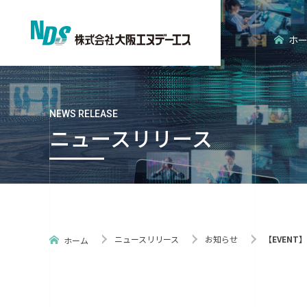
ホ
NEWS RELEASE
ニュースリリース
会社概要
エンタープライズ分野
経営理念
エンベデッ
ニュースリリース
お知らせ
【EVENT】 
ホーム
ISO認証
NDS環境だ