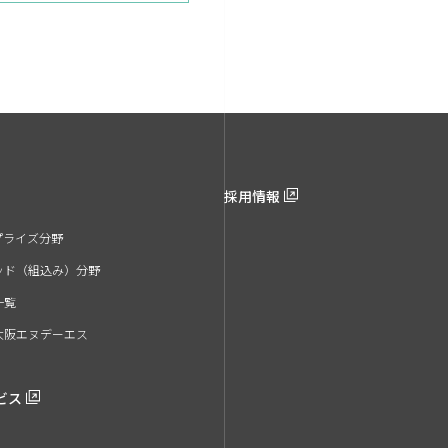
採用情報
プライズ分野
ッド（組込み）分野
一覧
大阪エヌデーエス
ビス