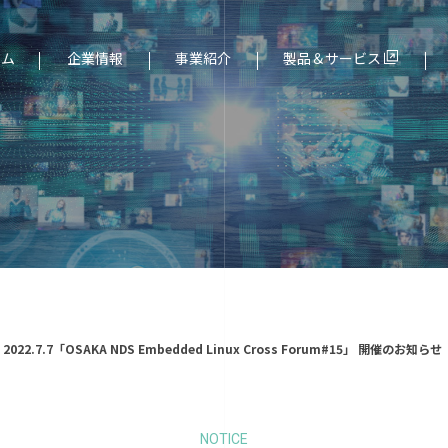
ーム
企業情報
事業紹介
製品＆サービス
ド（組込み）分野
社長メッセージ
サービス一覧
2022.7.7「OSAKA NDS Embedded Linux Cross Forum#15」 開催のお知らせ
NOTICE
より
個人情報保護について