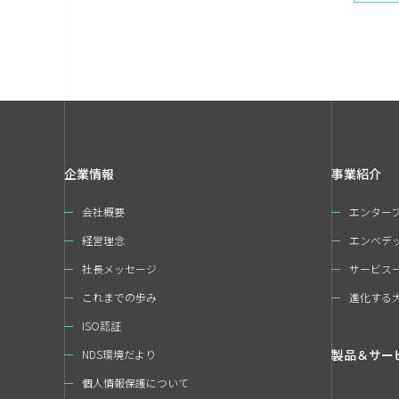
企業情報
事業紹介
会社概要
エンター
経営理念
エンベデ
社長メッセージ
サービス
これまでの歩み
進化する
ISO認証
製品＆サー
NDS環境だより
個人情報保護について