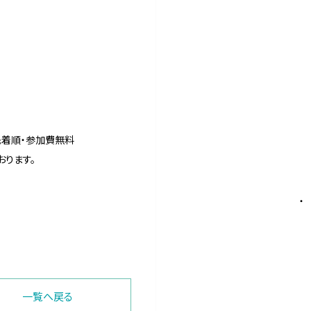
 ・先着順・参加費無料
おります。
から ・
一覧へ戻る