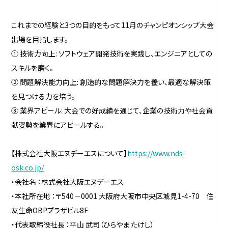
これまでの経験と3つの目的をもって11月のチャンピオンシップ大会
出場を目指します。
① 技術力向上: ソフトウェア開発技術を実践し、エンジニアとしての
スキルを磨く。
② 問題解決能力向上: 創造的な問題解決力を養い、最適な解決策
を見つける力を培う。
③ 業界アピール: 大会での好成績を通じて、企業の技術力や社会貢
献姿勢を業界にアピールする。
【株式会社大阪エヌデーエスについて】
https://www.nds-
osk.co.jp/
・会社名 ：株式会社大阪エヌデーエス
・本社所在地 ：〒540－0001 大阪府大阪市中央区城見1-4-70 住
友生命OBPプラザビル8F
・代表取締役社長 ：平山 武司（ひらやま たけし）