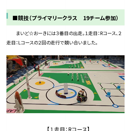
■競技（プライマリークラス 19チーム参加）
まいど☆おーきには３番目の出走。１走目：Rコース、２
走目：Lコースの２回の走行で競い合いました。
【１走目：Rコース】