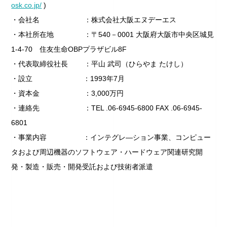
osk.co.jp/
)
・会社名 ：株式会社大阪エヌデーエス
・本社所在地 ：〒540－0001 大阪府大阪市中央区城見
1-4-70 住友生命OBPプラザビル8F
・代表取締役社長 ：平山 武司（ひらやま たけし）
・設立 ：1993年7月
・資本金 ：3,000万円
・連絡先 ：TEL .06-6945-6800 FAX .06-6945-
6801
・事業内容 ：インテグレ―ション事業、コンピュー
タおよび周辺機器のソフトウェア・ハードウェア関連研
究開
発・製造・販売・開発受託および技術者派遣