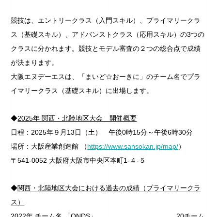
競技は、エントリークラス（入門スキル）、プライマリークラ
ス（基礎スキル）、アドバンストクラス（応用スキル）の3つの
クラスに分かれます。競技とモデル審査の２つの総合点で成績
が決まります。
大阪エヌデーエスは、「まいど☆おーきに」のチーム名でプラ
イマリークラス（基礎スキル）に出場します。
◆
2025年 関西・北陸地区大会 開催概要
日程：2025年９月13日（土） 午後0時15分～午後6時30分
場所：大阪産業創造館 （
https://www.sansokan.jp/map/
）
〒541-0052 大阪府大阪市中央区本町1-４-５
◆
関西・北陸地区大会における過去の成績（プライマリークラ
ス）
2022年 チーム名 「ONDS」 20チーム