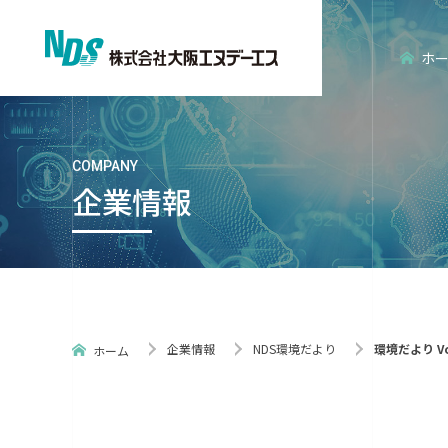
ホ
COMPANY
企業情報
会社概要
エンタープライズ分野
経営理念
エンベデッ
企業情報
NDS環境だより
環境だより Vo
ホーム
ISO認証
NDS環境だ