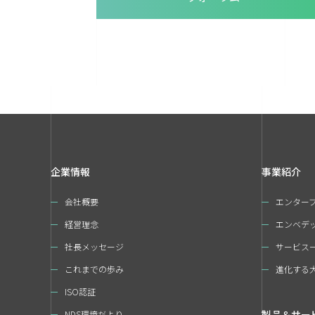
企業情報
事業紹介
会社概要
エンター
経営理念
エンベデ
社長メッセージ
サービス
これまでの歩み
進化する
ISO認証
製品＆サー
NDS環境だより