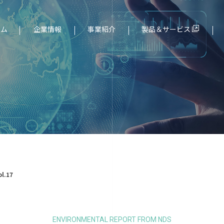
ーム
企業情報
事業紹介
製品＆サービス
ド（組込み）分野
社長メッセージ
サービス一覧
l.17
ENVIRONMENTAL REPORT FROM NDS
より
個人情報保護について