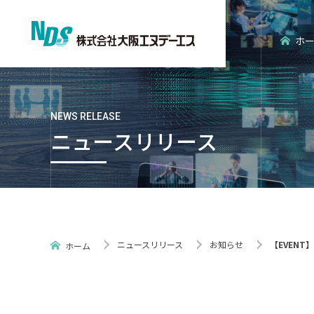
ホ
NEWS RELEASE
ニュースリリース
会社概要
エンタープライズ分野
経営理念
エンベデッ
ニュースリリース
お知らせ
【EVENT】 
ホーム
ISO認証
NDS環境だ