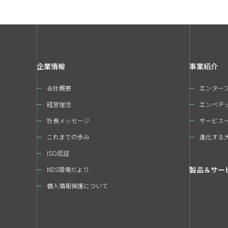
企業情報
事業紹介
会社概要
エンター
経営理念
エンベデ
社長メッセージ
サービス
これまでの歩み
進化する
ISO認証
製品＆サー
NDS環境だより
個人情報保護について