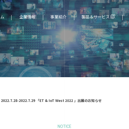
ーム
企業情報
事業紹介
製品＆サービス
ド（組込み）分野
社長メッセージ
サービス一覧
2022.7.28-2022.7.29 「ET & IoT West 2022 」出展のお知らせ
NOTICE
より
個人情報保護について