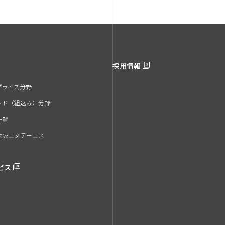
採用情報
プライズ分野
ッド（組込み）分野
一覧
大阪エヌデーエス
ビス