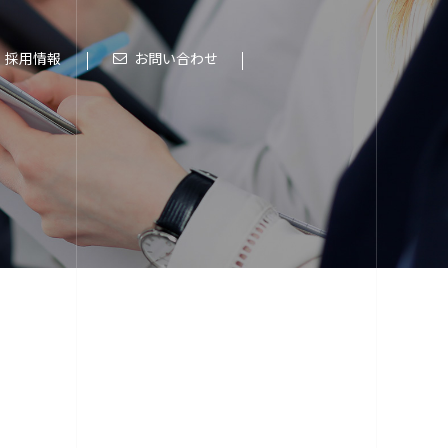
採用情報
お問い合わせ
これまでの歩み
進化する大阪エヌデーエス
データで見る大阪エヌデーエス