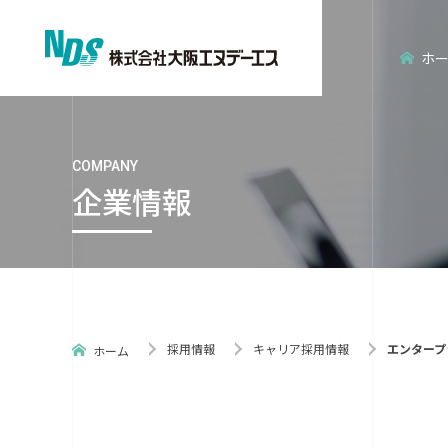
ホ
COMPANY
企業情報
会社概要
エンタープライズ分野
新卒採用情報
経営理念
エンベデッ
キャリア採
採用情報
キャリア採用情報
エンタープ
ホーム
ISO認証
社員紹介
NDS環境だ
写真で見る