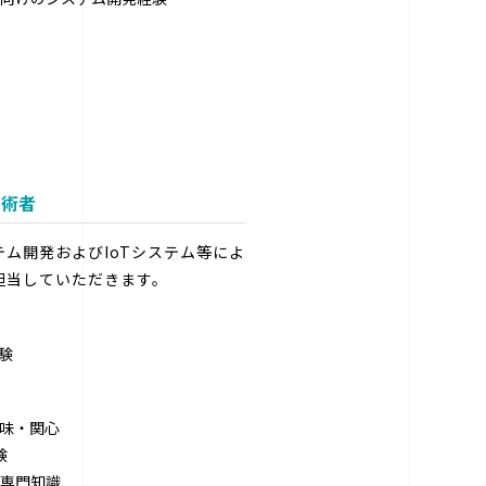
技術者
ム開発およびIoTシステム等によ
担当していただきます。
験
味・関心
験
専門知識