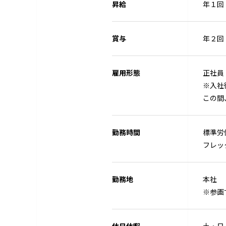
昇給
年１回
賞与
年２回
雇用形態
正社員
※入社
この間
勤務時間
標準労
フレック
勤務地
本社
※参画
休日休暇
土・日