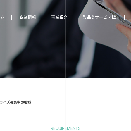
ーム
企業情報
事業紹介
製品＆サービス
ド（組込み）分野
用情報
社長メッセージ
サービス一覧
求む！新時代を築く仲間
ライズ募集中の職種
REQUIREMENTS
より
大阪エヌデーエス
個人情報保護について