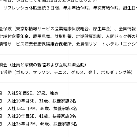
、リフレッシュ休暇連続３日間、年末年始休暇、年次有給休暇、誕生日
会保険（東京都情報サービス産業健康保険組合、厚生年金）、全国情報
定給付企業年金、慶弔見舞、財形貯蓄、定期健康診断、人間ドック等の
情報サービス産業健康保険組合保養所、会員制リゾートホテル「エクシ
済会（社員と家族の親睦および互助共済活動）
ル活動（ゴルフ、マラソン、テニス、グルメ、登山、ボルダリング等）
円
入社5年目SE、27歳、独身
円
入社10年目SE、31歳、扶養家族2名
円
入社15年目PM、36歳、扶養家族3名
円
入社20年目SE、41歳、扶養家族3名
円
入社25年目PM、46歳、扶養家族3名