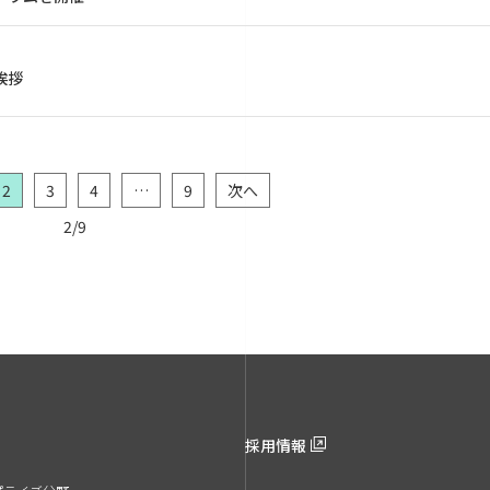
挨拶
2
3
4
…
9
次へ
2/9
採用情報