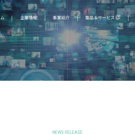
ーム
企業情報
事業紹介
製品＆サービス
ド（組込み）分野
社長メッセージ
サービス一覧
NEWS RELEASE
より
個人情報保護について