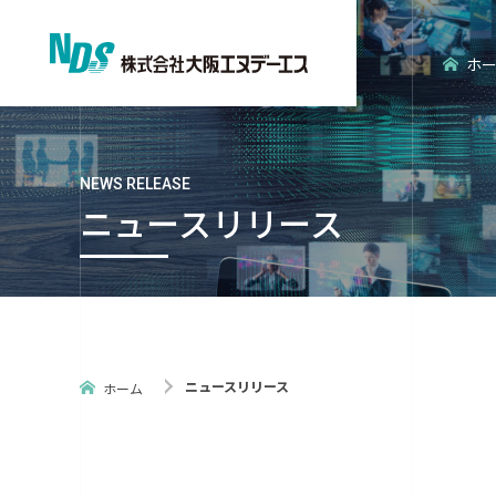
ホ
NEWS RELEASE
ニュースリリース
会社概要
エンタープライズ分野
経営理念
エンベデッ
ニュースリリース
ホーム
ISO認証
NDS環境だ