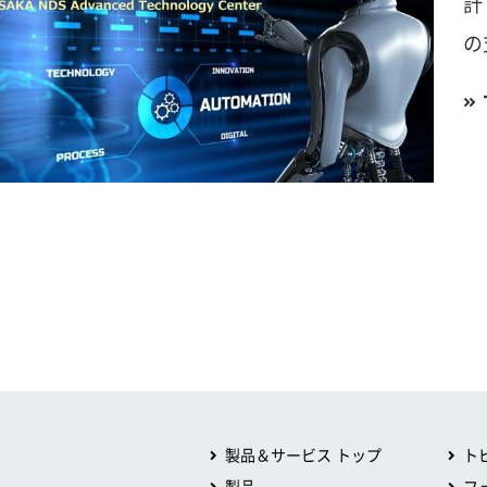
計
の
製品＆サービス トップ
ト