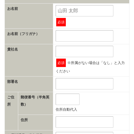
お名前
必須
お名前（フリガナ）
貴社名
必須
※所属がない場合は「なし」と入力
ください
部署名
ご住
郵便番号（半角英
所
数）
住所自動代入
住所