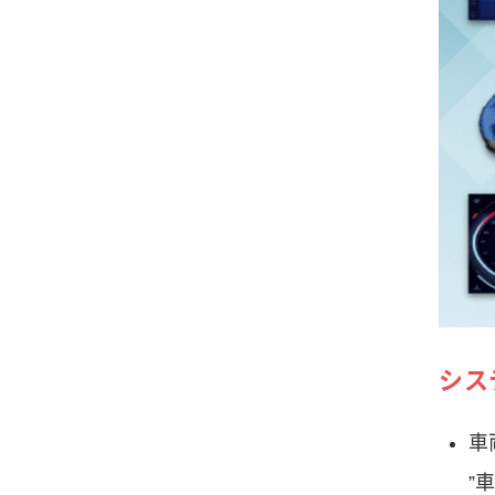
シス
車
”