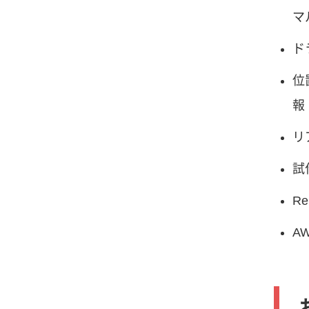
マ
ド
位
報
リ
試
Re
AW