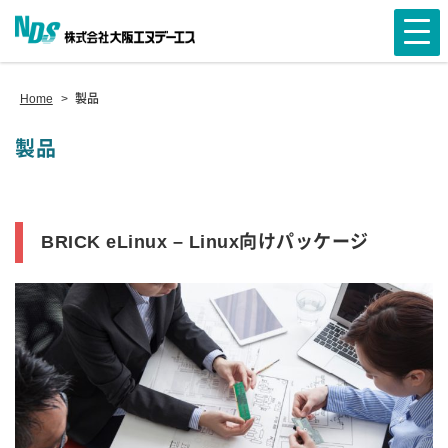
Home
>
製品
製品
BRICK eLinux – Linux向けパッケージ