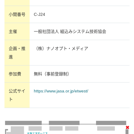
小間番号
C-J24
主催
一般社団法人 組込みシステム技術協会
企画・推
（株）ナノオプト・メディア
進
参加費
無料（事前登録制）
公式サイ
https://www.jasa.or.jp/etwest/
ト