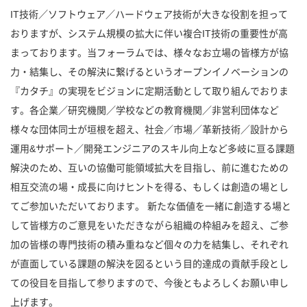
IT技術／ソフトウェア／ハードウェア技術が大きな役割を担って
おりますが、システム規模の拡大に伴い複合IT技術の重要性が高
まっております。当フォーラムでは、様々なお立場の皆様方が協
力・結集し、その解決に繋げるというオープンイノベーションの
『カタチ』の実現をビジョンに定期活動として取り組んでおりま
す。各企業／研究機関／学校などの教育機関／非営利団体など
様々な団体同士が垣根を超え、社会／市場／革新技術／設計から
運用&サポート／開発エンジニアのスキル向上など多岐に亘る課題
解決のため、互いの協働可能領域拡大を目指し、前に進むための
相互交流の場・成長に向けヒントを得る、もしくは創造の場とし
てご参加いただいております。 新たな価値を一緒に創造する場と
して皆様方のご意見をいただきながら組織の枠組みを超え、ご参
加の皆様の専門技術の積み重ねなど個々の力を結集し、それぞれ
が直面している課題の解決を図るという目的達成の貢献手段とし
ての役目を目指して参りますので、今後ともよろしくお願い申し
上げます。