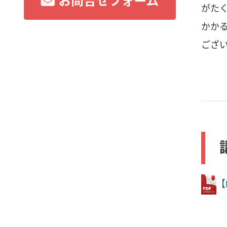
がた
かか
ござ
【
ノー