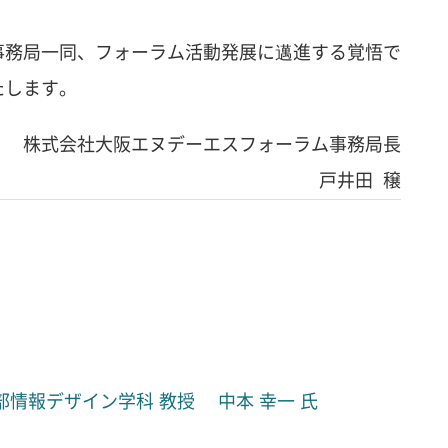
事務局一同、フォーラム活動発展に邁進する覚悟で
たします。
株式会社大阪エヌデーエスフォーラム事務局長
戸井田 穣
ザイン学科 教授 中本 幸一 氏