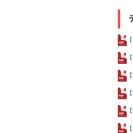
【
【
【
【
【
【