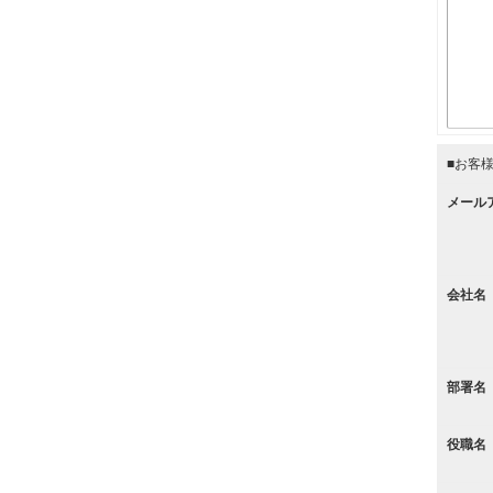
■お客
メール
会社名
部署名
役職名