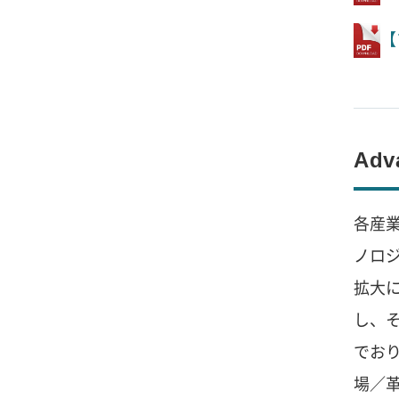
【
Adv
各産
ノロ
拡大
し、
でお
場／