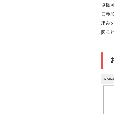
協働
ご参
組み
図る
1
. A